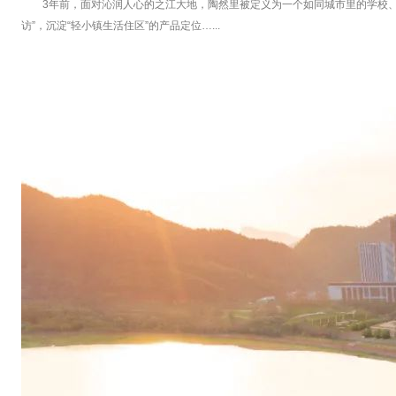
3年前，面对沁润人心的之江大地，陶然里被定义为一个如同城市里的学校、运
访”，沉淀“轻小镇生活住区”的产品定位…...