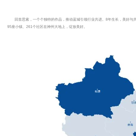
回首思索，一个个独特的作品，推动蓝城引领行业共进。8年生长，美好与共，截
95座小镇、261个社区在神州大地上，绽放美好。