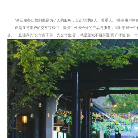
“生活服务归根到底是为了人的服务，真正地理解人、尊重人。”关注用户体验
正是在与用户的交互过程中，慢慢生长出恰好的产品与服务，同时形成一个
务。一直强调的“交付房子前，先交付生活”，就是蓝城不断前置“用户体验”的一