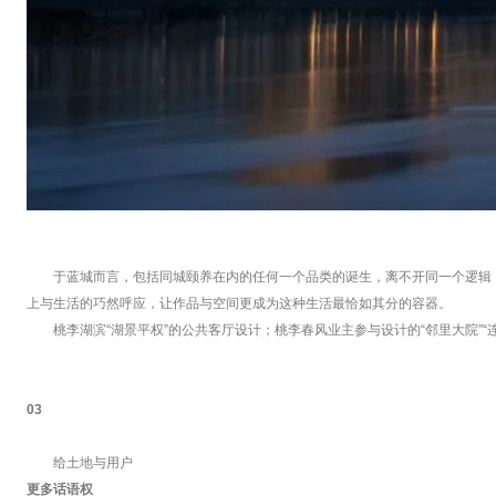
于蓝城而言，包括同城颐养在内的任何一个品类的诞生，离不开同一个逻辑
上与生活的巧然呼应，让作品与空间更成为这种生活最恰如其分的容器。
桃李湖滨“湖景平权”的公共客厅设计；桃李春风业主参与设计的“邻里大院”“
03
给土地与用户
更多话语权