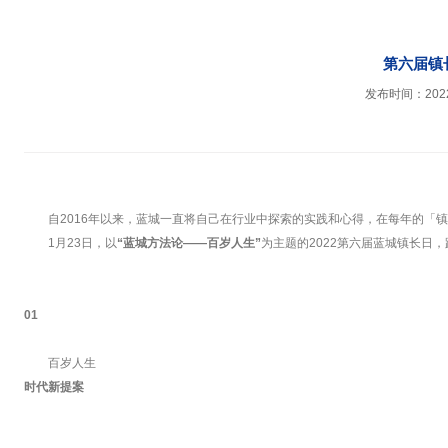
第六届镇
发布时间：2022-
自2016年以来，蓝城一直将自己在行业中探索的实践和心得，在每年的「
1月23日，以
“蓝城方法论——百岁人生”
为主题的2022第六届蓝城镇长日
01
百岁人生
时代新提案