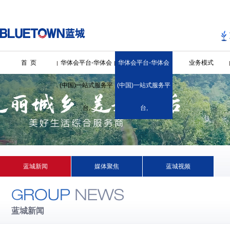
首 页
华体会平台-华体会
华体会平台-华体会
业务模式
(中国)一站式服务平
(中国)一站式服务平
台,
台,
蓝城新闻
媒体聚焦
蓝城视频
蓝城新闻