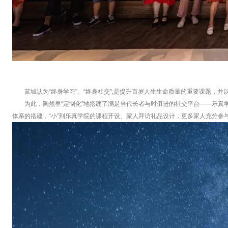
蓝城认为“终身学习”、“终身社交”,是提升百岁人生生命质量的重要课题，并
为此，陶然里“定制化”地搭建了满足当代长者与时俱进的社交平台——乐真学院
体系的搭建，“小”到乐真学院的课程开设、家人拜访礼品设计，更多家人充分参