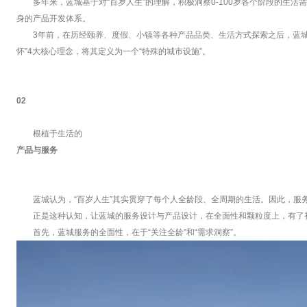
多年来，蓝城基于对“百岁人生”的理解，积极洞察0-100岁各个阶段的生
身的产品开发体系。
3年前，在历经颐养、度假、小镇等各种产品品类、生活方式探索之后，蓝
怀”4大核心理念，将其定义为一个“特殊的城市设施”。
02
根植于生活的
产品与服务
蓝城认为，“百岁人生”其实贯穿了每个人全龄段、全周期的生活。因此，服务，为“
正是这种认知，让蓝城的服务设计与产品设计，在全面性和颗粒度上，有了
首先，蓝城服务的全面性，在于“关注全龄”和“需求洞察”。