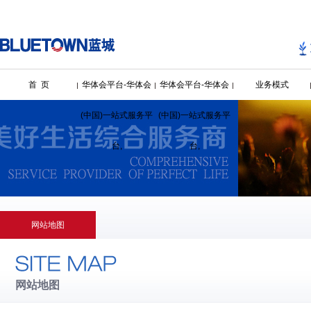
首 页
华体会平台-华体会
华体会平台-华体会
业务模式
(中国)一站式服务平
(中国)一站式服务平
台,
台,
网站地图
网站地图